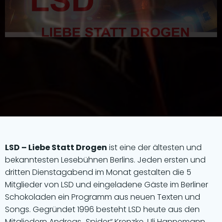
LSD – Liebe Statt Drogen
ist eine der ältesten und
bekanntesten Lesebühnen Berlins. Jeden ersten und
dritten Dienstagabend im Monat gestalten die 5
Mitglieder von LSD und eingeladene Gäste im Berliner
Schokoladen ein Programm aus neuen Texten und
Songs. Gegründet 1996 besteht LSD heute aus den
Mitgliedern Andreas „Spider“ Krenzke, Uli Hannemann,